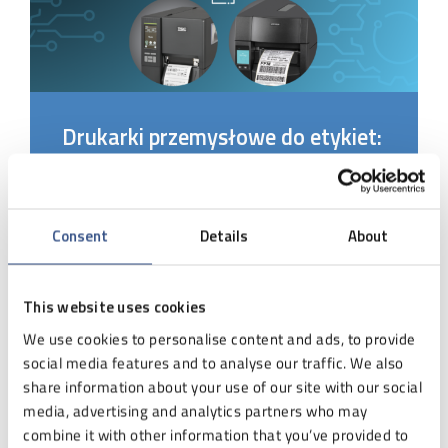
Drukarki przemysłowe do etykiet:
poznaj 5 wszechstronnych
modeli!
10 mar 2026 - Marek Gaweł
Consent
Details
About
W środowiskach przemysłowych, magazynowych i
produkcyjnych liczy się wydajność, trwałość, stabilność
This website uses cookies
pracy oraz łatwa integracja z systemami (ERP/WMS).
Dlatego drukarki przemysłowe do etykiet są
We use cookies to personalise content and ads, to provide
projektowane do pracy ciągłej, długich serii […]
social media features and to analyse our traffic. We also
share information about your use of our site with our social
media, advertising and analytics partners who may
EKSPERT RADZI
combine it with other information that you’ve provided to