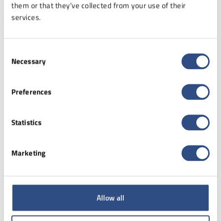
them or that they’ve collected from your use of their
services.
Consent
Necessary
Selection
Preferences
Czy standard GS1 jest
Statistics
obowiązkowy?
13 lut 2026
Marketing
Wiele firm po raz pierwszy styka się ze standardem
GS1 w momencie współpracy z dużym odbiorcą, siecią
handlową lub operatorem logistycznym.
Allow all