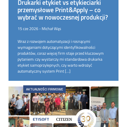
Drukarki etykiet vs etykieciarki
przemysłowe Print&Apply – co
wybrać w nowoczesnej produkcji?
15 cze 2026 - Michał Wąs
Wraz z rozwojem automatyzacji i rosnącymi
wymaganiami dotyczącymi identyfikowalności
produktów, coraz więcej firm staje przed kluczowym
pytaniem: czy wystarczy mi standardowa drukarka
etykiet samoprzylepnych, czy warto wdrożyć
automatyczny system Print […]
AKTUALNOŚCI FIRMOWE