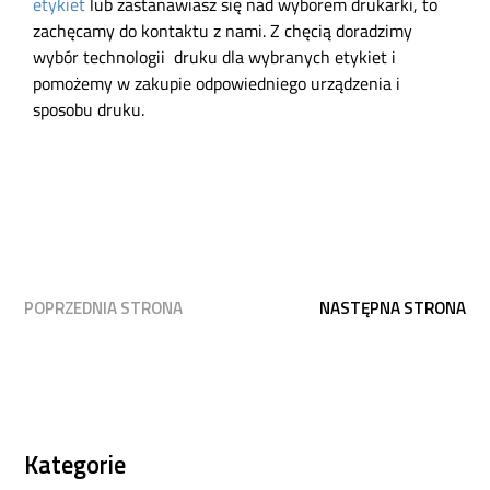
etykiet
lub zastanawiasz się nad wyborem drukarki, to
zachęcamy do kontaktu z nami. Z chęcią doradzimy
wybór technologii druku dla wybranych etykiet i
pomożemy w zakupie odpowiedniego urządzenia i
sposobu druku.
Stronicowanie
POPRZEDNIA STRONA
NASTĘPNA STRONA
wpisów
Kategorie