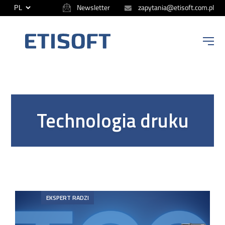
Newsletter
zapytania@etisoft.com.pl
ETISOFT
Technologia druku
EKSPERT RADZI