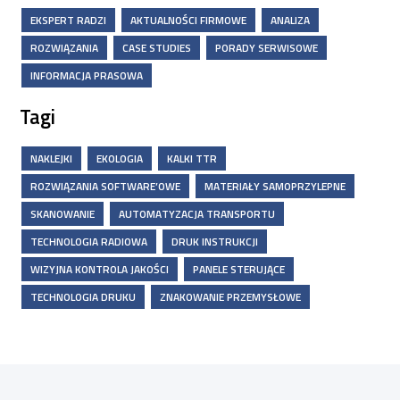
EKSPERT RADZI
AKTUALNOŚCI FIRMOWE
ANALIZA
ROZWIĄZANIA
CASE STUDIES
PORADY SERWISOWE
INFORMACJA PRASOWA
Tagi
NAKLEJKI
EKOLOGIA
KALKI TTR
ROZWIĄZANIA SOFTWARE’OWE
MATERIAŁY SAMOPRZYLEPNE
SKANOWANIE
AUTOMATYZACJA TRANSPORTU
TECHNOLOGIA RADIOWA
DRUK INSTRUKCJI
WIZYJNA KONTROLA JAKOŚCI
PANELE STERUJĄCE
TECHNOLOGIA DRUKU
ZNAKOWANIE PRZEMYSŁOWE